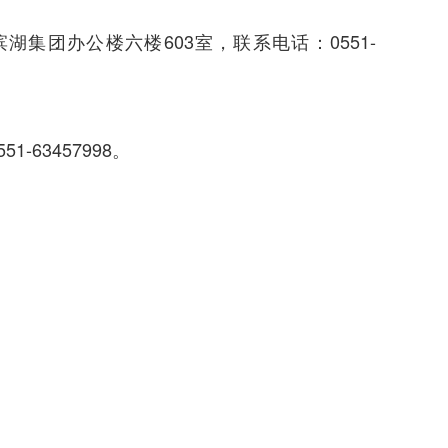
集团办公楼六楼603室，联系电话：0551-
63457998。