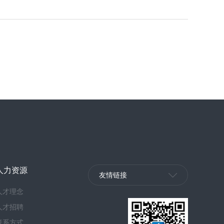
人力资源
友情链接
人才理念
人才招聘
联系方式