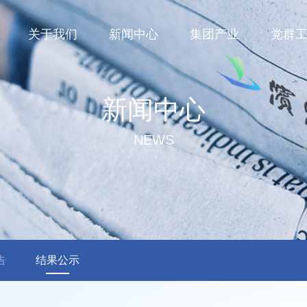
关于我们
新闻中心
集团产业
党群
新闻中心
NEWS
告
结果公示