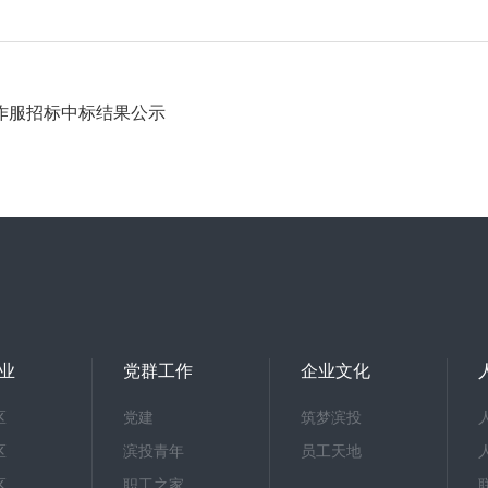
作服招标中标结果公示
业
党群工作
企业文化
区
党建
筑梦滨投
区
滨投青年
员工天地
区
职工之家