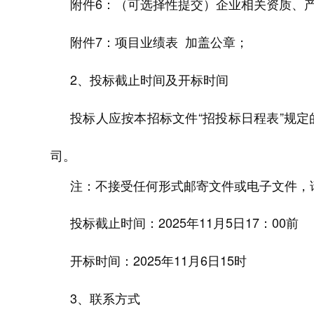
附件
6
：（可选择性提交）企业
相关
资质、
附件
7
：
项目业绩表
加盖公章；
2、
投标截止时间及开标时间
投标人应按本招标文件“招投标日程表”规
司。
注：不接受任何形式邮寄文件或电子文件，
投标截止时间：2025年
11
月
5
日
17：00前
开标时间：2025年
11
月
6
日
15
时
3、
联系方式