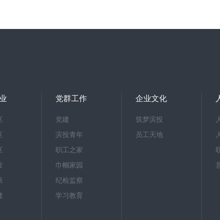
业
党群工作
企业文化
区
党建
筑梦滨投
区
滨投青年
员工天地
区
职工之家
发
巾帼家园
新
纪检监察
建
学习教育