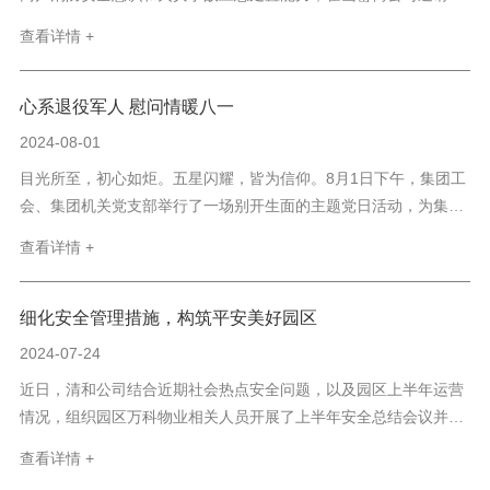
山县消防救援局在霍山东大街特色街区组织开展消防安全培训。霍
查看详情 +
山罍街公司职工、物业项目相关负责人以及入驻商户参与培训。活
动邀请消防救援局专家开展安全知识讲座，培训内容包括消防安
全...
心系退役军人 慰问情暖八一
2024-08-01
目光所至，初心如炬。五星闪耀，皆为信仰。8月1日下午，集团工
会、集团机关党支部举行了一场别开生面的主题党日活动，为集团
退伍军人送上“八一”建军节问候。机关党支部党员们为集团9名退役
查看详情 +
军人发放大米、豆油、牛奶等慰问品，并送上了节日问候，叮嘱他
们要照顾好身体，继续发扬军队...
细化安全管理措施，构筑平安美好园区
2024-07-24
近日，清和公司结合近期社会热点安全问题，以及园区上半年运营
情况，组织园区万科物业相关人员开展了上半年安全总结会议并部
署下半年安全管理重点工作。细化安全管理措施，签署安全责任
查看详情 +
书。会议中，物业分管负责人强调安全监督工作要常抓不懈，细化