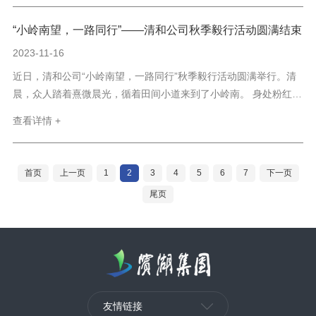
在会议室，围绕近期发生的安全事件进行学习，反思复...
“小岭南望，一路同行”——清和公司秋季毅行活动圆满结束
2023-11-16
近日，清和公司“小岭南望，一路同行”秋季毅行活动圆满举行。清
晨，众人踏着熹微晨光，循着田间小道来到了小岭南。 身处粉红色
的花海和广袤无垠的田野之中，希望大家享受这难得的时光，放松
查看详情 +
心态、乘兴而行，增进友谊、携手同行，振奋精神、勇毅前行，发
扬毅行中坚韧不拔、超越自我、团结奋斗的精神，以更加饱满...
首页
上一页
1
2
3
4
5
6
7
下一页
尾页
友情链接