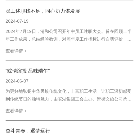
并有效落实公司安全管理责任制，规范安全操作规程。与会物业主
要...
员工述职找不足，同心协力谋发展
2024-07-19
2024年7月19日，清和公司召开年中员工述职大会。旨在回顾上半
年工作成果，总结经验教训，对照年度工作指标进行自我评价，查
摆问题不足，并明确下半年的工作方向和目标。清和公司领导班子
查看详情 +
首先听取各部门负责人的述职汇报，并进行深入交流，明确关键工
作节点，重点分析当前问题，探讨解决问题的方式、方法。...
“粽情滨投 品味端午”
2024-06-07
为更好地弘扬中华民族传统文化，丰富职工生活，让职工深切感受
到传统节日的独特魅力，由滨湖集团工会主办、罍街文旅公司承办
的第四届端午主题活动于2024年6月6日至7日顺利举行，吸引了来
查看详情 +
自集团各分子公司共十组队伍参加。 6月6日下午活动现场，十组队
伍在轻松愉快的环境中角逐，在包粽子环节，每组成员...
奋斗青春，逐梦远行