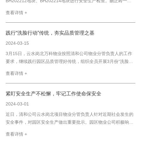
BH202212地块、BH202214地块进行安全生产检查。蒯正岭一行
检查了施工现场，详细了解了项目安全生产情况，并对项目安全管
查看详情 +
理提出具体要求。 过程中，检查组全面巡查施工现场，重点对各施
工区域内大型施工机械、架体搭设、安全用电、临边防护...
践行“洗脸行动”传统，夯实品质管理之基
2024-03-15
3月15日，云水岗北万科物业按照清和公司物业分管负责人的工作
要求，继续践行园区品质管理好传统，组织全员开展3月份“洗脸行
动”。本次行动意在对园区落叶和石板地面缝隙杂草进行细项清理。
查看详情 +
“洗脸行动”过程剪影 物业员工在园区商业街集合分工后，紧锣密鼓
地开始了本次“洗脸行动”。经过一下午的不懈努力...
紧盯安全生产不松懈，牢记工作使命保安全
2024-03-01
近日，清和公司云水岗北项目物业分管负责人针对近期社会发生的
安全事件，对园区安全生产做出重要批示。园区物业公司积极响应
安全生产要求，立刻开展了以“紧盯安全生产不松懈，牢记工作使命
查看详情 +
保安全”为主题的安全生产活动。 2月28日14：30，全体员工集合