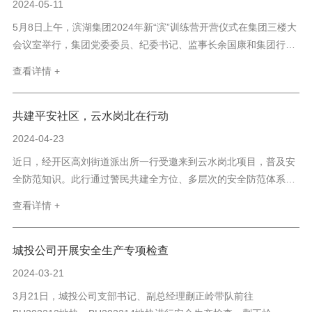
2024-05-11
5月8日上午，滨湖集团2024年新“滨”训练营开营仪式在集团三楼大
会议室举行，集团党委委员、纪委书记、监事长余国康和集团行政
人事部副经理丁静出席开班式，来自集团总部和各子（分）公司的
查看详情 +
28位新“滨”学员参加了培训。开班仪式上，余国康同志作动员讲...
共建平安社区，云水岗北在行动
2024-04-23
近日，经开区高刘街道派出所一行受邀来到云水岗北项目，普及安
全防范知识。此行通过警民共建全方位、多层次的安全防范体系，
打造安全、有序、和谐的社区环境。会上，物业负责人汇报了物业
查看详情 +
安保的相关工作安排及人员资质情况。辖区民警对物业的安保措施
给予肯定，并提出共建平安社区的工作要求。云水岗北分管物业
负...
城投公司开展安全生产专项检查
2024-03-21
3月21日，城投公司支部书记、副总经理蒯正岭带队前往