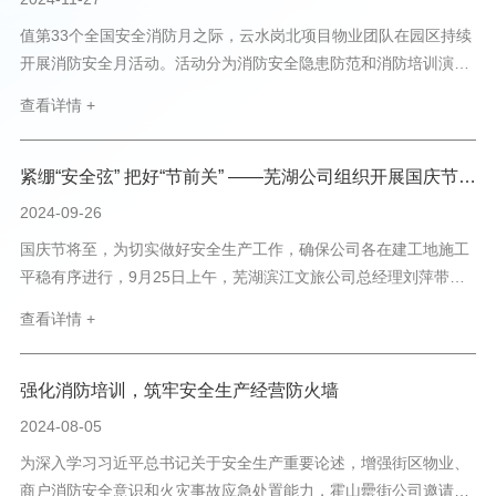
值第33个全国安全消防月之际，云水岗北项目物业团队在园区持续
开展消防安全月活动。活动分为消防安全隐患防范和消防培训演练
两个专项，旨在杜绝消防安全隐患，增强员工消防安全意识，提高
查看详情 +
自救防范能力。本次活动共计32名员工参与学习。25日上午，由专
业师傅对园区入驻商户及自有食堂的油烟机进行彻底清理，...
紧绷“安全弦” 把好“节前关” ——芜湖公司组织开展国庆节前安全生产检查
2024-09-26
国庆节将至，为切实做好安全生产工作，确保公司各在建工地施工
平稳有序进行，9月25日上午，芜湖滨江文旅公司总经理刘萍带队
深入施工一线，开展节前安全生产专项检查。在此次节前安全专项
查看详情 +
检查中，检查组先后赴长鹰、党校地块、代建道路、代建小学、
10#地块大厂房以及2#地块施工现场，对生产设备、消防设施...
强化消防培训，筑牢安全生产经营防火墙
2024-08-05
为深入学习习近平总书记关于安全生产重要论述，增强街区物业、
商户消防安全意识和火灾事故应急处置能力，霍山罍街公司邀请霍